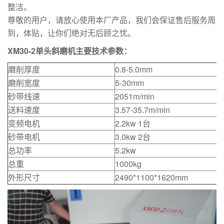
整洁。
尊敬的用户，请放心使用本厂产品，我们会保证售后服务周
到，体贴，让你们绝对无后顾之忧。
XM30-2单头斜磨机主要技术参数：
磨削厚度
0.8-5.0mm
磨削宽度
5-30mm
砂带线速
2051m/min
送料速度
3.57-35.7m/min
变频电机
2.2kw 1台
砂带电机
3.0kw 2台
总功率
5.2kw
总重
1000kg
外形尺寸
2490*1100*1620mm