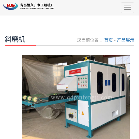
导
航
菜
单
斜磨机
您当前位置 ：
首页
-
产品展示