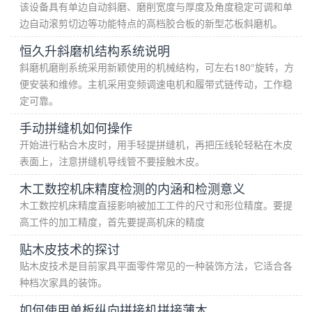
该设备具有单边自动斜磨、磨削宽度与厚度及角度稳定可调和单
边自动滚剪切边等功能特点的高档胶合板的新型芯板斜磨机。
恒久升斜磨机结构系统说明
斜磨机磨削系统采用新颖使用的机械结构，可左右180°旋转，方
便安装和维修。主机采用变频调速电机和履带式链传动，工作稳
定可靠。
手动拼缝机如何操作
开始进行粘合木皮时，用手轻提拼缝机，再把压线轮轻粘在木皮
表面上，注意拼缝机导线管不要接触木皮。
木工数控机床精度检测的内涵和检测意义
木工数控机床精度直接影响被加工工件的尺寸和形位精度。要提
高工件的加工精度，首先要提高机床的精度
贴木皮技术的探讨
贴木皮技术是目前家具平面零件常见的一种装饰方法，它适合各
种档次家具的装饰。
如何使用单板纵向拼接机拼接薄木