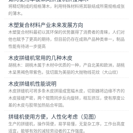
将精切制成的规格薄木，利用特殊材料将其联结成所需规格成张
的薄木。
木塑复合材料产业未来发展方向
木塑复合材料最初以其环保的优势赢得了消费者的青睐，人们对
他也赋予了更高的期待，但目前仍存在成熟产品种类单一，制品
性能有待进一步提高
木皮拼缝机常用的几种木皮
胡桃木：胡桃木属于木材中优质的一种，产自北美和欧洲，胡桃
木呈黑褐色带紫色，弦切面为美丽的大抛物线花纹（大山纹）
木皮拼缝机性能说明
木皮拼缝机可将多条木皮拼接成宽幅木皮，切割器将边缘不齐的
木皮接缝严密，两个辊筒同步反向旋转，相互挤压，使有厚度公
差的木皮与胶带加热贴合牢固。
拼缝机使用方便，人性化考虑（见图）
生产的拼缝机，操作简便，易学易懂，无复杂工序，工作台高度
适宜，能够有效的减轻劳动者的工作强度。