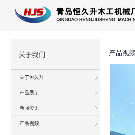
产品视
关于我们
关于恒久升
产品展示
新闻资讯
产品视频