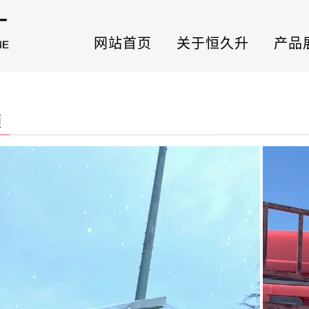
网站首页
关于恒久升
产品
频